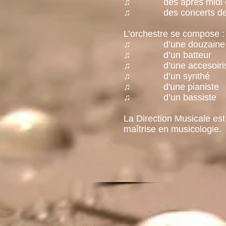
♫ des après midi et d
♫ des concerts de mus
L’orchestre se compose :
♫ d’une douzaine d’
♫ d’un batteur
♫ d’une accesoiris
♫
d’un synthé
♫ d'une pianiste
♫ d’un bassiste
La Direction Musicale est
maîtrise en musicologie.