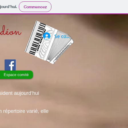
jourd'hui.
Commencez
rdéon
Se connecter
Espace comité
ident aujourd’hui
répertoire varié, elle