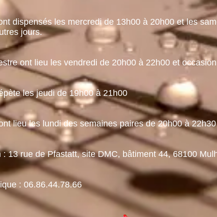
ont dispensés
les mercredi de 13h00 à 20h00
et les sa
es autres jours.
hestre ont lieu les vendredi de 20h00 à 22h00
et
occasion
répète les jeudi de 19h00 à 21h00
ont lieu les lundi des semaines paires de 20h00 à 22h30
n : 13 rue de Pfastatt, site DMC, bâtiment 44, 68100 Mu
ique : 06.86.44.78.66