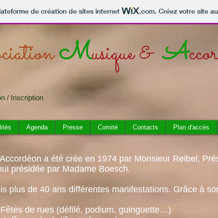
lateforme de création de sites internet
.com
. Créez votre site au
ociation
M
usique &
A
cco
 / Inscription
ités
Agenda
Presse
Comité
Contacts
Plan d'accès
 Accordéon a été crée en 1974 par Monsieur Reibel, Prés
d’hui présidée par Madame Boesch.
s plus de 40 ans différentes manifestations. Grâce à son 
s de rues (défilé, podium, guinguette…)