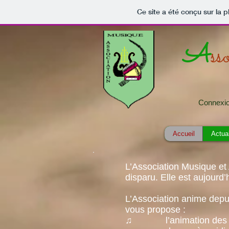
Ce site a été conçu sur la p
A
ss
Connexion
Accueil
Actual
L’Association Musique et
disparu. Elle est aujour
L’Association anime depui
vous propose :
♫ l’animation des Fête