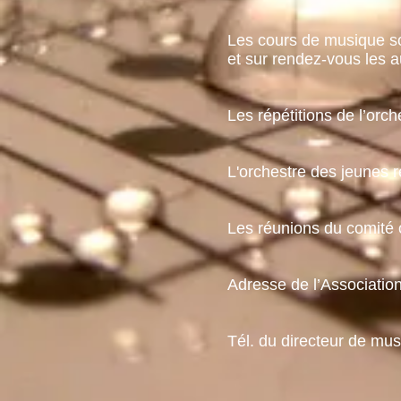
Les cours de musique s
et sur rendez-vous l
Les répétitions de l’orc
L'orchestre des jeunes 
Les réunions du comité 
Adresse de l’Associatio
Tél. du directeur de mus