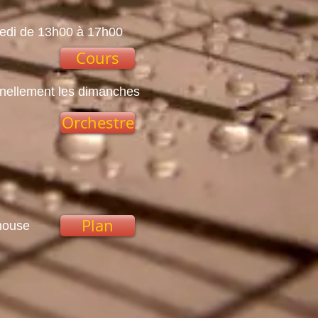
medi de 13h00 à 17h00
Cours
nellement les dimanches
Orchestre
Plan
lhouse