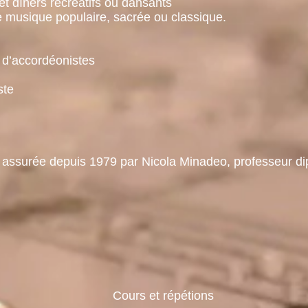
îners récréatifs ou dansants
ique populaire, sacrée ou classique.
accordéonistes
te
 assurée depuis 1979 par Nicola Minadeo, professeur dip
Cours et répétions